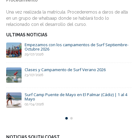
Procedimiento
Una vez realizada la matrícula. Procederemos a daros de alta
en un grupo de whatsaap donde se hablará todo lo
relacionado con el desarrollo del curso.
ULTIMAS NOTICIAS
s de Surf Septiembre-
Surf Camp Semana Santa 2026 en El Pa
South Coast Surf Camp
09/01/2026
erano 2026
Surfcamp del 10 al 13 de Octubre en El
surfear en el Puente del Pilar de 2025
01/09/2025
almar (Cádiz) | 1 al 4
Surfea con nosotros en el campamento
Mayo este 2025
24/01/2025
NOTICIAS SOUTH COAST